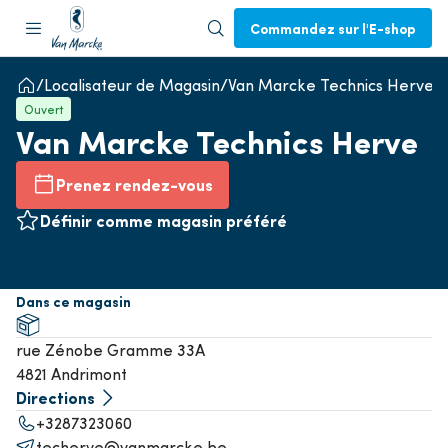
Commandez sur l'E-shop
Localisateur de Magasin
Van Marcke Technics Herve
Ouvert
Van Marcke Technics Herve
Prenez rendez-vous
Définir comme magasin préféré
Dans ce magasin
rue Zénobe Gramme 33A
4821 Andrimont
Directions
+3287323060
techerve@vanmarcke.be