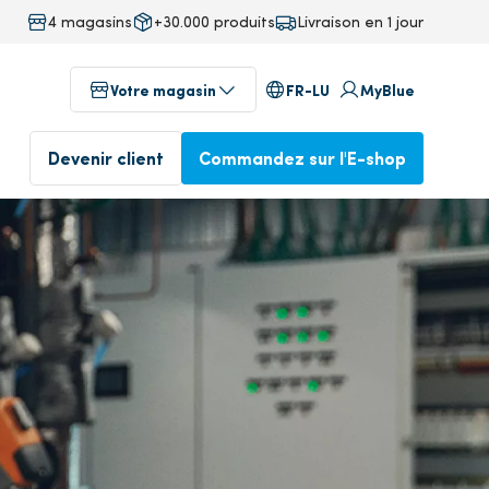
4 magasins
+30.000 produits
Livraison en 1 jour
FR-LU
Votre magasin
MyBlue
Devenir client
Commandez sur l'E-shop
au
Magasins dans votre région
 technics
ervice)
Profitez dès aujourd'hui de
Commandé avant 17 heures,
notre service professionnel
livré le lendemain
Devenez client
Commander dans l'E-
isine
shop