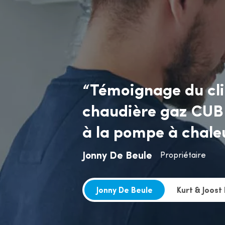
“Témoignage du cli
“Témoignage client 
“Témoignage client 
chaudière gaz CUBE
stock impressionnan
besoin d’une offre 
à la pompe à chale
grand atout »”
peux dormir sur mes
Jonny De Beule
Kurt & Joost Lameire
Mathieu Deneckere
Propriétaire
Propriétair
Propriétai
Jonny De Beule