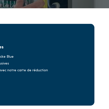
es
rcke Blue
usives
ec notre carte de réduction