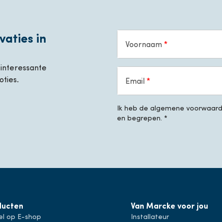
vaties in
Voornaam
, interessante
oties.
Email
Ik heb de algemene voorwaarde
en begrepen. *
ducten
Van Marcke voor jou
el op E-shop
Installateur