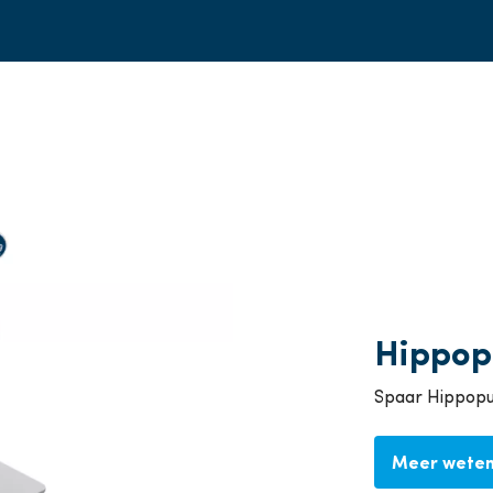
Hippop
Spaar Hippopun
Meer weten