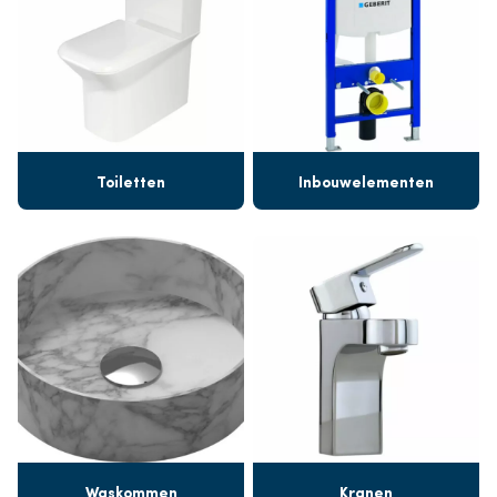
Toiletten
Inbouwelementen
Waskommen
Kranen