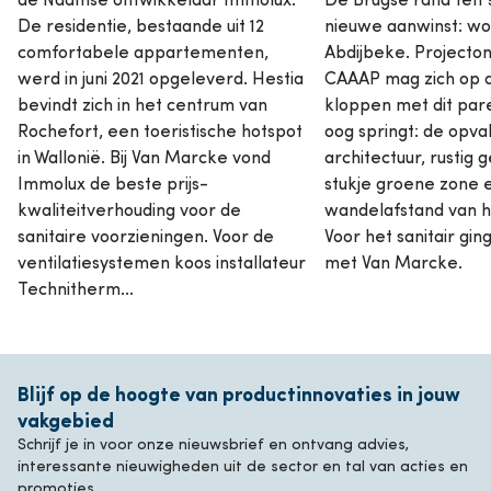
De residentie, bestaande uit 12
nieuwe aanwinst: wo
comfortabele appartementen,
Abdijbeke. Projecto
werd in juni 2021 opgeleverd. Hestia
CAAAP mag zich op d
bevindt zich in het centrum van
kloppen met dit parel
Rochefort, een toeristische hotspot
oog springt: de opva
in Wallonië. Bij Van Marcke vond
architectuur, rustig 
Immolux de beste prijs-
stukje groene zone 
kwaliteitverhouding voor de
wandelafstand van h
sanitaire voorzieningen. Voor de
Voor het sanitair gi
ventilatiesystemen koos installateur
met Van Marcke.
Technitherm...
Blijf op de hoogte van productinnovaties in jouw
vakgebied
Schrijf je in voor onze nieuwsbrief en ontvang advies,
interessante nieuwigheden uit de sector en tal van acties en
promoties.