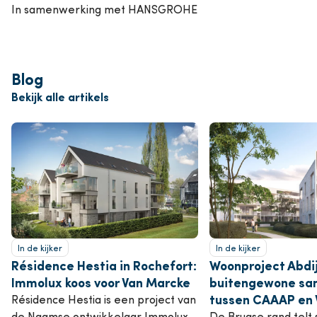
In samenwerking met HANSGROHE
Blog
Bekijk alle artikels
In de kijker
In de kijker
Résidence Hestia in Rochefort:
Woonproject Abdi
Immolux koos voor Van Marcke
buitengewone sa
tussen CAAAP en 
Résidence Hestia is een project van
de Naamse ontwikkelaar Immolux.
De Brugse rand telt 