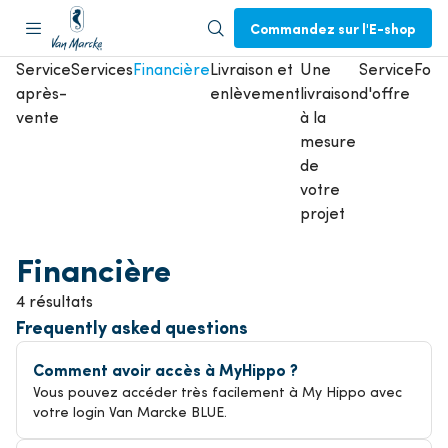
Commandez sur l'E-shop
Service
Services
Financière
Livraison et
Une
Service
Form
après-
enlèvement
livraison
d'offre
vente
à la
mesure
de
votre
projet
Financière
4 résultats
Frequently asked questions
Comment avoir accès à MyHippo ?
Vous pouvez accéder très facilement à My Hippo avec
votre login Van Marcke BLUE.