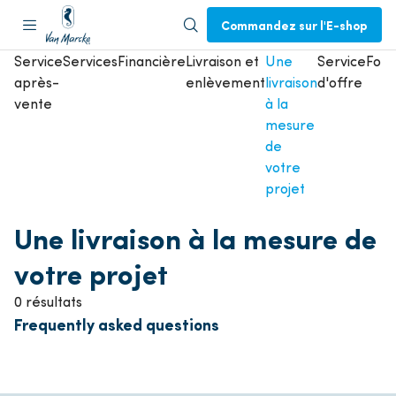
Commandez sur l'E-shop
Service
Services
Financière
Livraison et
Une
Service
Form
après-
enlèvement
livraison
d'offre
vente
à la
mesure
de
votre
projet
Une livraison à la mesure de
votre projet
0 résultats
Frequently asked questions