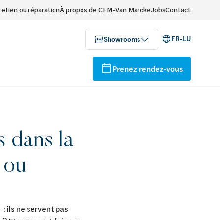
retien ou réparation
À propos de CFM-Van Marcke
Jobs
Contact
FR-LU
Showrooms
Prenez rendez-vous
s dans la
e ou
: ils ne servent pas