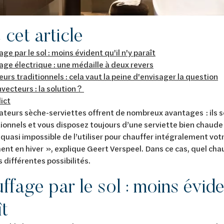
cet article
ge par le sol : moins évident qu'il n'y paraît
ge électrique : une médaille à deux revers
urs traditionnels : cela vaut la peine d'envisager la question
vecteurs : la solution ?
ict
ateurs sèche-serviettes offrent de nombreux avantages : ils 
ionnels et vous disposez toujours d’une serviette bien chaude
t quasi impossible de l’utiliser pour chauffer intégralement votr
nt en hiver », explique Geert Verspeel. Dans ce cas, quel chauf
 différentes possibilités.
fage par le sol : moins éviden
ît