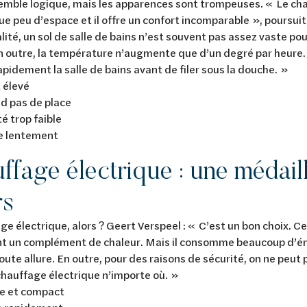
emble logique, mais les apparences sont trompeuses. « Le chau
ue peu d’espace et il offre un confort incomparable », poursui
alité, un sol de salle de bains n’est souvent pas assez vaste pou
En outre, la température n’augmente que d’un degré par heure
apidement la salle de bains avant de filer sous la douche. »
 élevé
d pas de place
 trop faible
e lentement
ffage électrique : une médail
rs
ge électrique, alors ? Geert Verspeel : « C’est un bon choix. C
t un complément de chaleur. Mais il consomme beaucoup d’éne
oute allure. En outre, pour des raisons de sécurité, on ne peu
chauffage électrique n’importe où. »
e et compact