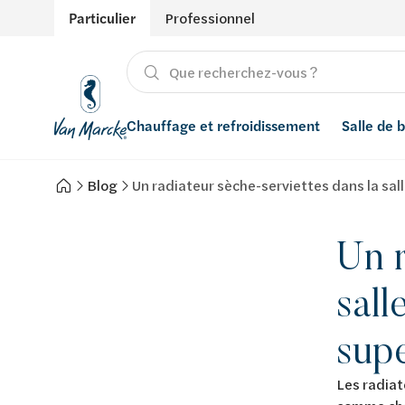
Particulier
Professionnel
Chauffage et refroidissement
Salle de 
Blog
Un radiateur sèche-serviettes dans la sall
Chauffage
Produits
Énergies renouvelables
Adoucisseurs d’eau
Refroidissement
Conseils
Ventilation
Filtres à eau
Un r
Inspiration
Récupération de l'eau de pluie
sall
Styles
Smart Home
supe
Marques
Les radiat