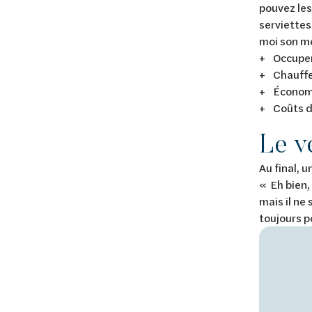
pouvez les
serviettes 
moi son me
+ Occupen
+ Chauffe
+ Économe
+ Coûts de
Le v
Au final, 
« Eh bien,
mais il ne 
toujours 