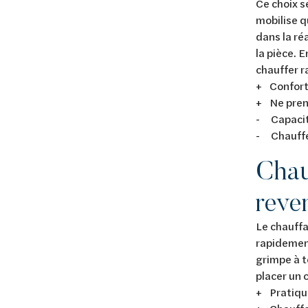
Ce choix s
mobilise q
dans la ré
la pièce. 
chauffer r
+ Confort
+ Ne pren
- Capacité
- Chauff
Chau
reve
Le chauffa
rapidemen
grimpe à t
placer un 
+ Pratiqu