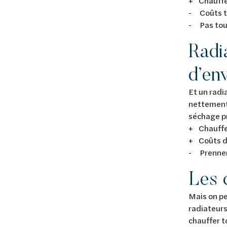
+ Chauffe
- Coûts t
- Pas tou
Radia
d’en
Et un radi
nettement 
séchage pr
+ Chauffe
+ Coûts d
- Prennen
Les 
Mais on pe
radiateurs
chauffer t