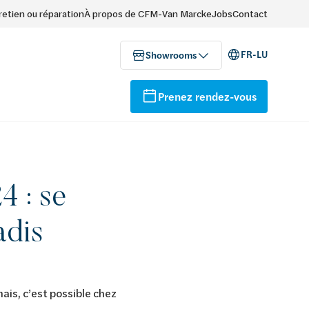
retien ou réparation
À propos de CFM-Van Marcke
Jobs
Contact
FR-LU
Showrooms
Prenez rendez-vous
4 : se
adis
is, c’est possible chez