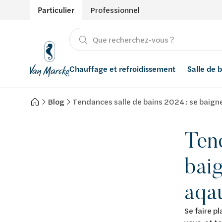
Particulier
Professionnel
Chauffage et refroidissement
Salle de 
Blog
Tendances salle de bains 2024 : se baign
Chauffage
Produits
Énergies renouvelables
Adoucisseurs d’eau
Refroidissement
Conseils
Ventilation
Filtres à eau
Tend
Inspiration
Récupération de l'eau de pluie
baig
Styles
Smart Home
aqa
Marques
Se faire p