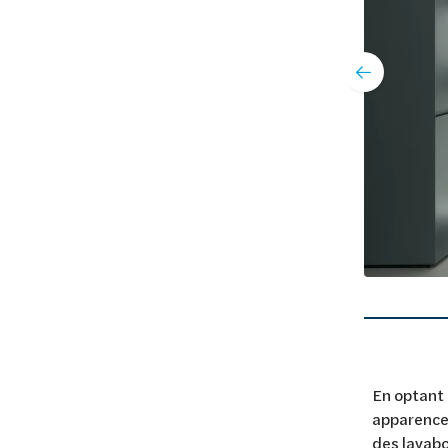
den accenten, kan je een statement maken in je
riek te zijn.
En optant 
apparence 
des lavabo