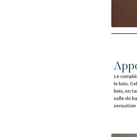
e badkamer een harmonieuze uitstraling.
Appo
Le complém
le bois. C
bois, en t
salle de b
sensation 