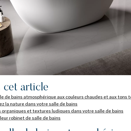
cet article
lle de bains atmosphérique aux couleurs chaudes et aux tons t
z la nature dans votre salle de bains
organiques et textures ludiques dans votre salle de bains
leur robinet de salle de bains