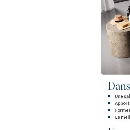
Dans 
Une sa
Apporte
Formes 
Le meil