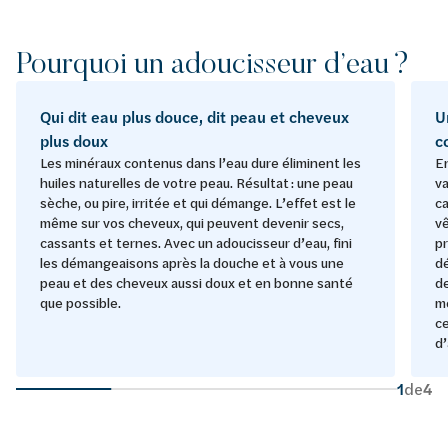
Pourquoi un adoucisseur d’eau ?
Qui dit eau plus douce, dit peau et cheveux
U
plus doux
c
Les minéraux contenus dans l’eau dure éliminent les
En
huiles naturelles de votre peau. Résultat : une peau
va
sèche, ou pire, irritée et qui démange. L’effet est le
ca
même sur vos cheveux, qui peuvent devenir secs,
v
cassants et ternes. Avec un adoucisseur d’eau, fini
pr
les démangeaisons après la douche et à vous une
dé
peau et des cheveux aussi doux et en bonne santé
d
que possible.
mo
ce
d’
1
de
4