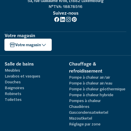
5a, rue Guillaume Kroll, L1882 Luxembourg
N°TVA: 18878516
Suivez-nous
Votre magasin
Votre magasin
Salle de bains
Chauffage &
Meubles
refroidissement
Lavabos et vasques
Pompe à chaleur air/air
Douches
Pompe à chaleur air/eau
Baignoires
Pompe à chaleur géothermique
Robinets
Pompe à chaleur hybride
Toilettes
Pompes à chaleur
Chaudières
Gascondensatieketel
Mazoutketel
Réglage par zone