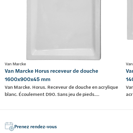
Van Marcke
Van
Van Marcke Horus receveur de douche
Va
1600x900x45 mm
14
Van Marcke. Horus. Receveur de douche en acrylique
Van
blanc. Écoulement D90. Sans jeu de pieds.
acr
Conformément aux normes de l'UE.
pie
Prenez rendez-vous