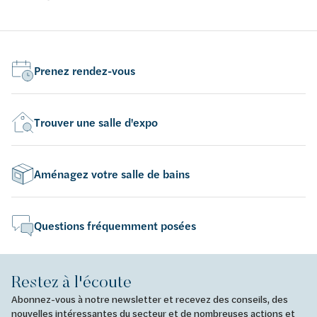
éle
sec. Débit préréglé à 3 l/min à 3 bar, ajustable de 1,5 à
Déb
6 l/min. Brise-jet antitartre inviolable. Corps en laiton
l/m
massif chromé M1/2". Fixation par contre-écrou. Livré
sec
avec un repère bleu et un repère rouge
Prenez rendez-vous
Dét
en 
ver
Trouver une salle d'expo
fil
éc
Aménagez votre salle de bains
Questions fréquemment posées
Restez à l'écoute
Abonnez-vous à notre newsletter et recevez des conseils, des
nouvelles intéressantes du secteur et de nombreuses actions et