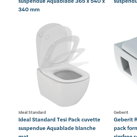
suspendue Aquablade 365 x 540 x
suspend
340 mm
Ideal Standard
Geberit
Ideal Standard Tesi Pack cuvette
Geberit 
suspendue Aquablade blanche
pack for
mat
rimfree s