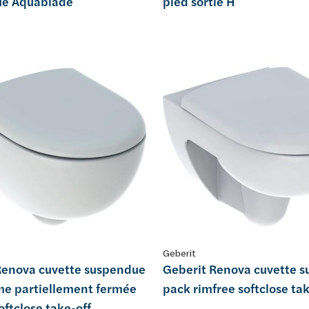
ue Aquablade
pied sortie H
Geberit
Renova cuvette suspendue
Geberit Renova cuvette 
me partiellement fermée
pack rimfree softclose tak
oftclose take-off