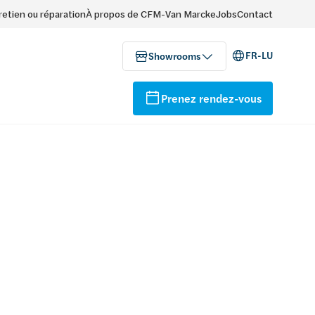
retien ou réparation
À propos de CFM-Van Marcke
Jobs
Contact
FR-LU
Showrooms
Prenez rendez-vous