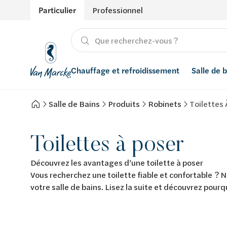
Particulier
Professionnel
Chauffage et refroidissement
Salle de 
Salle de Bains
Produits
Robinets
Toilettes 
Chauffage
Produits
Énergies renouvelables
Adoucisseurs d’eau
Refroidissement
Conseils
Ventilation
Filtres à eau
Toilettes à poser
Inspiration
Récupération de l'eau de pluie
Découvrez les avantages d’une toilette à poser
Vous recherchez une toilette fiable et confortable ? N
Styles
Smart Home
votre salle de bains. Lisez la suite et découvrez pour
Marques