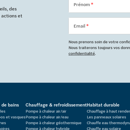
Prénom
ils, des
 actions et
Email
Nous prenons soin de votre confide
Nous traiterons toujours vos do
confidentialité
.
e de bains
Chauffage & refroidissement
Habitat durable
les
Pompe à chaleur air/air
Chauffage à haut rend
os et vasques
Pompe à chaleur air/eau
Les panneaux solaires
hes
Pompe à chaleur géothermique
Chauffe eau thermodyn
oires
Pompe à chaleur hybride
Chauffe eau solaire