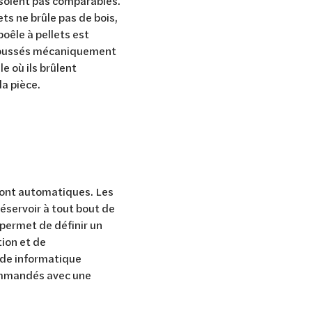
e soient pas comparables.
ts ne brûle pas de bois,
oêle à pellets est
 poussés mécaniquement
e où ils brûlent
la pièce.
s sont automatiques. Les
réservoir à tout bout de
permet de définir un
ion et de
nde informatique
commandés avec une