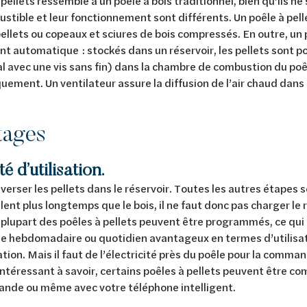
 pellets ressemble à un poêle à bois traditionnel, bien qu’ils n
stible et leur fonctionnement sont différents. Un poêle à pelle
ellets ou copeaux et sciures de bois compressés. En outre, un p
t automatique : stockés dans un réservoir, les pellets sont
l avec une vis sans fin) dans la chambre de combustion du poêl
ement. Un ventilateur assure la diffusion de l’air chaud dans 
tages
ité d’utilisation.
de verser les pellets dans le réservoir. Toutes les autres étape
ûlent plus longtemps que le bois, il ne faut donc pas charger le 
plupart des poêles à pellets peuvent être programmés, ce qui 
 hebdomadaire ou quotidien avantageux en termes d’utilisat
on. Mais il faut de l’électricité près du poêle pour la comma
Intéressant à savoir, certains poêles à pellets peuvent être 
nde ou même avec votre téléphone intelligent.