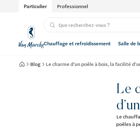
Particulier
Professionnel
Chauffage et refroidissement
Salle de 
Blog
Le charme d’un poêle à bois, la facilité d’
Chauffage
Produits
Énergies renouvelables
Adoucisseurs d’eau
Refroidissement
Conseils
Ventilation
Filtres à eau
Le c
Inspiration
Récupération de l'eau de pluie
d’un
Styles
Smart Home
Le chauffa
poêles à p
Marques