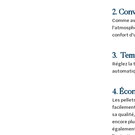
2. Conv
Comme avec
l’atmosphè
confort d’
3.
Temp
Réglez la 
automatiq
4. Éco
Les pellet
facilement
sa qualité
encore plu
également 