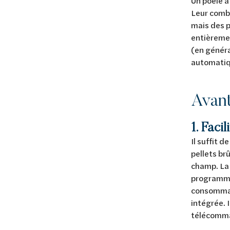
Un poêle à
Leur combu
mais des p
entièremen
(en généra
automatiqu
Avan
1. Facil
Il suffit 
pellets br
champ. La 
programme
consommati
intégrée. 
télécomma