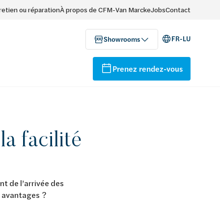
retien ou réparation
À propos de CFM-Van Marcke
Jobs
Contact
FR-LU
Showrooms
Prenez rendez-vous
a facilité
t de l’arrivée des
es avantages ?