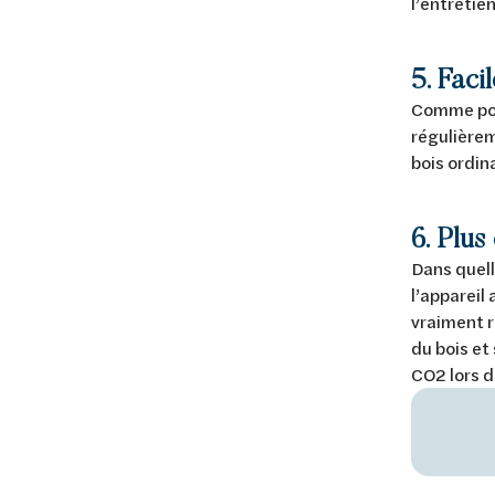
l’entretien
5. Faci
Comme pour
régulièrem
bois ordina
6. Plus
Dans quell
l’appareil
vraiment r
du bois et
CO2 lors d