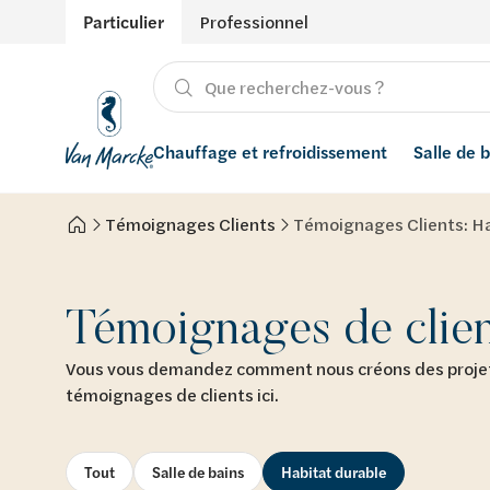
Particulier
Professionnel
Chauffage et refroidissement
Salle de 
Témoignages Clients
Témoignages Clients: Ha
Chauffage
Produits
Énergies renouvelables
Adoucisseurs d’eau
Refroidissement
Conseils
Ventilation
Filtres à eau
Témoignages de clie
Inspiration
Récupération de l'eau de pluie
Vous vous demandez comment nous créons des projets
témoignages de clients ici.
Styles
Smart Home
Marques
Tout
Salle de bains
Habitat durable