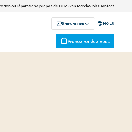
retien ou réparation
À propos de CFM-Van Marcke
Jobs
Contact
FR-LU
Showrooms
Prenez rendez-vous