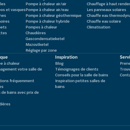
les
Pompe à chaleur air/air
Chauffage à haut rend
os et vasques
Pompe à chaleur air/eau
Les panneaux solaires
hes
Pompe à chaleur géothermique
Chauffe eau thermodyn
oires
Pompe à chaleur hybride
Chauffe eau solaire
nets
Pompes à chaleur
Climatisation
ttes
Chaudières
Gascondensatieketel
Mazoutketel
Réglage par zone
ique
Inspiration
Servi
 à chaleur
Blog
Pren
agement votre salle de
Témoignages de clients
Trouv
Conseils pour la salle de bains
Cont
tions fréquemment
Inspiration petites salles de
es
bains
s de bains avec prix de
dières