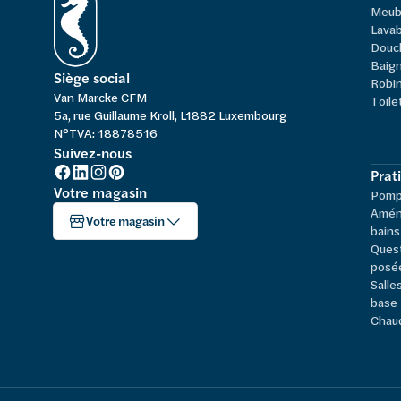
Meub
Lavab
Douc
Baign
Siège social
Robi
Van Marcke CFM
Toile
5a, rue Guillaume Kroll, L1882 Luxembourg
N°TVA: 18878516
Suivez-nous
Prat
Votre magasin
Pompe
Amén
Votre magasin
bains
Ques
posé
Salle
base
Chau