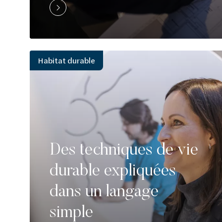
Habitat durable
Des techniques de vie
durable expliquées
dans un langage
simple