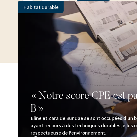
Habitat durable
Découvrez le chauffage et la climatisation
Découvrez la salle de bains
Découvrez l'habitat durable
Découvrez le traitement de l'eau
Tout sur le chauffage et la climatisation
Tout pour la salle de bain
Tout sur l'habitat durable
Tout sur le traitement de l'eau
« Notre score CPE est pa
B »
Eline et Zara de Sundae se sont occupées d’un
ayant recours à des techniques durables, elles 
respectueuse de l’environnement.