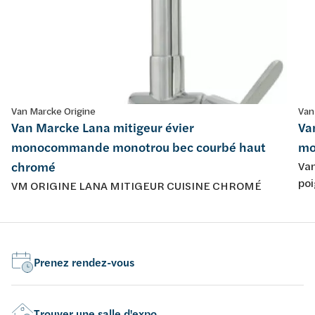
Van Marcke Origine
Van
Van Marcke Lana mitigeur évier
Va
monocommande monotrou bec courbé haut
mo
chromé
Van
poi
VM ORIGINE LANA MITIGEUR CUISINE CHROMÉ
ext
Prenez rendez-vous
Trouver une salle d'expo