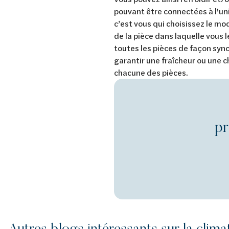
pouvant être connectées à l'uni
c’est vous qui choisissez le mo
de la pièce dans laquelle vous 
toutes les pièces de façon syn
garantir une fraîcheur ou une 
chacune des pièces.
pr
Autres blogs intéressants sur la clima