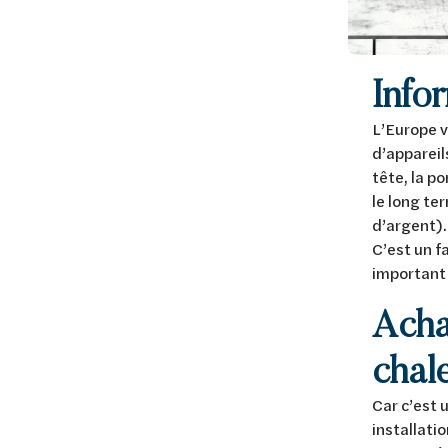
Info
L’Europe v
d’appareil
tête, la p
le long te
d’argent)
C’est un f
important 
Acha
chal
Car c’est 
installati