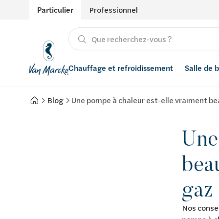
Particulier
Professionnel
Chauffage et refroidissement
Salle de 
Blog
Une pompe à chaleur est-elle vraiment be
Chauffage
Produits
Énergies renouvelables
Adoucisseurs d’eau
Refroidissement
Salle de bain avec prix indicatif
Ventilation
Filtres à eau
Une 
Conseils
Récupération de l'eau de pluie
bea
Inspiration
Smart Home
gaz
Styles
Nos conse