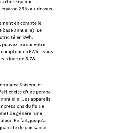
us chère qu’une
z environ 25 % au-dessus
alement en compte le
e base annuelle). Le
ectricité en kWh.
 pouvez lire sur votre
re compteur en kWh – vous
 est donc de 3,78.
formance Saisonnier
’efficacité d’une
pompe
 annuelle. Ces appareils
compressions du fluide
ermet de générer une
leur. En fait, jusqu’à
 quantité de puissance