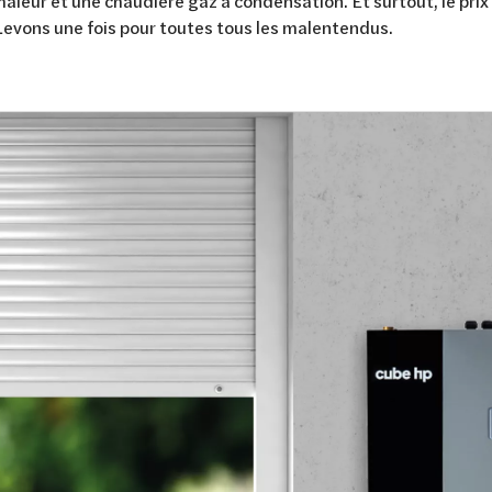
aleur et une chaudière gaz à condensation. Et surtout, le pri
Levons une fois pour toutes tous les malentendus.