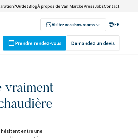
paration?
Outlet
Blog
À propos de Van Marcke
Press
Jobs
Contact
FR
Visiter nos showrooms
Prendre rendez-vous
Demandez un devis
e vraiment
chaudière
 hésitent entre une