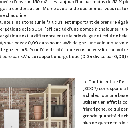
ovée d’environ 150 m2 – est aujourd’hui pas moins de 52 % pl
gaz à condensation. Même avec l’aide des primes, vous reste
une chaudière.
 nous insistons sur le fait qu’il est important de prendre ég
ergétique et le SCOP (efficacité d’une pompe à chaleur sur un
rgétique est la différence entre le prix du gaz et celui de l’él
i, vous payez 0,09 euro pour 1 kWh de gaz, une valeur que vous
e gaz en m3. Pour l’électricité - que vous pouvez lire sur vot
 euro par kWh. Le rapport énergétique (0,34 divisé par 0,09)
Le Coefficient de Per
(SCOP) correspond à l
à chaleur
sur une base
utilisent en effet la 
frigorigène, ce qui p
grande quantité de cha
plus de quatre fois la