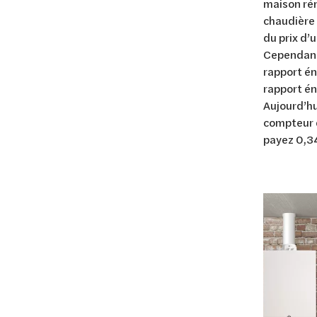
maison rén
chaudière 
du prix d’
Cependant,
rapport én
rapport éne
Aujourd’hu
compteur d
payez 0,34