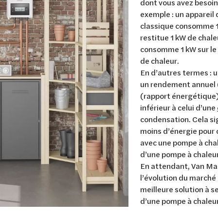
dont vous avez besoin 
exemple : un appareil
classique consomme 1 
restitue 1 kW de chal
consomme 1 kW sur le 
de chaleur.
En d’autres termes : 
un rendement annuel 
(rapport énergétique)
inférieur à celui d’une
condensation. Cela si
moins d’énergie pour 
avec une pompe à chal
d’une pompe à chaleur
En attendant, Van Mar
l’évolution du marché 
meilleure solution à se
d’une pompe à chaleu