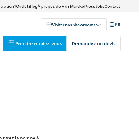
paration?
Outlet
Blog
À propos de Van Marcke
Press
Jobs
Contact
FR
Visiter nos showrooms
Prendre rendez-vous
Demandez un devis
couvrez la pompe à