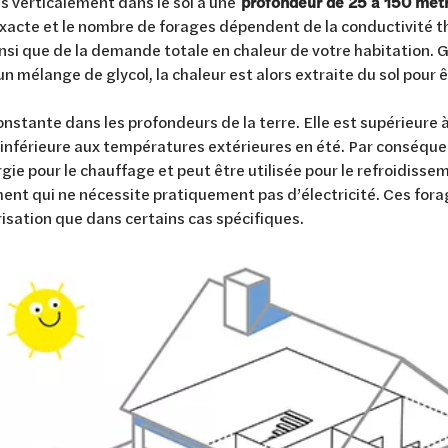
s verticalement dans le sol à une
profondeur de 25 à 150 mètr
exacte et le nombre de forages dépendent de la conductivité t
insi que de la demande totale en chaleur de votre habitation.
un mélange de glycol, la chaleur est alors extraite du sol pour ê
nstante dans les profondeurs de la terre. Elle est supérieure 
t inférieure aux températures extérieures en été. Par conséque
e pour le chauffage et peut être utilisée pour le refroidissem
ent qui ne nécessite pratiquement pas d’électricité. Ces for
isation que dans certains cas spécifiques.