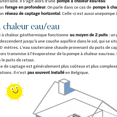
outerraine. Il s’agit alors d’une
pompe à chaleur eau/eau
 un
forage en profondeur
. On parle dans ce cas de
pompe à cha
 un
réseau de captage horizontal
. Celle-ci est aussi unepompe 
 chaleur eau/eau
 à chaleur géothermique fonctionne
au moyen de 2 puits
: un
s descendent jusqu’à une couche aquifère dans le sol, qui se s
0 mètres. L’eau souterraine chaude provenant du puits de cap
alors transmise à l’évaporateur de la pompe à chaleur eau/eau. 
 le puits de retour.
e de captage est généralement plus coûteux et plus complexe
tions. Il n’est
pas souvent installé
en Belgique.