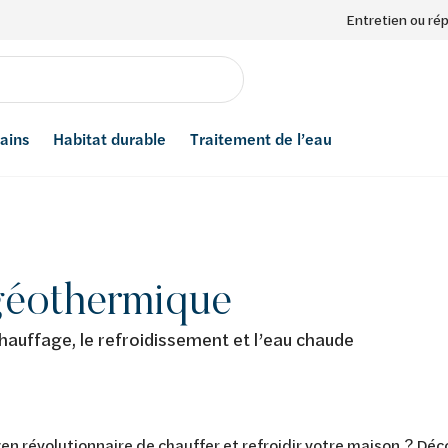
Entretien ou ré
bains
Habitat durable
Traitement de l’eau
géothermique
hauffage, le refroidissement et l’eau chaude
n révolutionnaire de chauffer et refroidir votre maison ? Dé