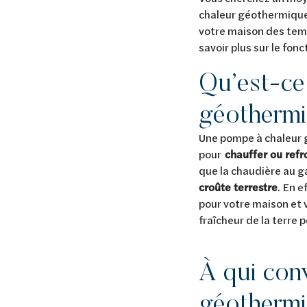
Van Marcke Lab
chaleur géothermique, 
votre maison des temp
savoir plus sur le fo
Qu’est-ce
géotherm
Découvrez le chauffage et la climatisation
Découvrez la salle de bains
Découvrez l'habitat durable
Découvrez le traitement de l'eau
Tout sur le chauffage et la climatisation
Tout pour la salle de bain
Tout sur l'habitat durable
Tout sur le traitement de l'eau
Une pompe à chaleur g
pour
chauffer ou refro
que la chaudière au g
croûte terrestre
. En e
pour votre maison et 
fraîcheur de la terre 
À qui con
géotherm