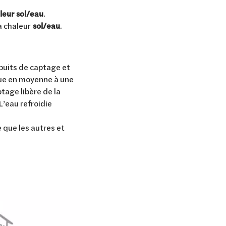
leur sol/eau
.
à chaleur
sol/eau
.
 puits de captage et
itue en moyenne à une
tage libère de la
L’eau refroidie
 que les autres et