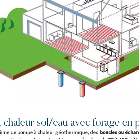
 chaleur sol/eau avec forage en 
stème de pompe à chaleur géothermique, des
boucles ou échan