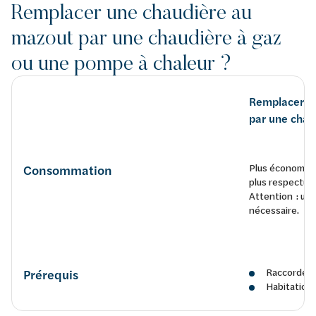
Remplacer une chaudière au
mazout par une chaudière à gaz
ou une pompe à chaleur ?
Remplacer u
par une chau
Plus économe e
Consommation
plus respectue
Attention : une
nécessaire.
Raccordeme
Prérequis
Habitation 