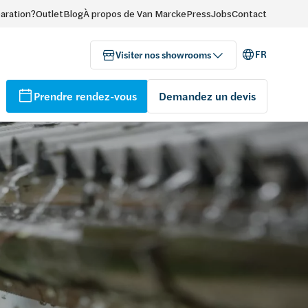
paration?
Outlet
Blog
À propos de Van Marcke
Press
Jobs
Contact
FR
Visiter nos showrooms
Prendre rendez-vous
Demandez un devis