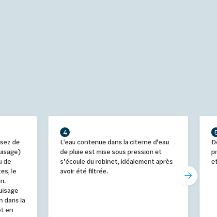
4
osez de
L'eau contenue dans la citerne d'eau
D
uisage)
de pluie est mise sous pression et
p
au de
s’écoule du robinet, idéalement après
e
es, le
avoir été filtrée.
in.
puisage
n dans la
et en