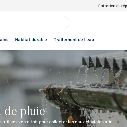
Entretien ou ré
bains
Habitat durable
Traitement de l’eau
 de pluie
 utilisez votre toit pour collecter les eaux pluviales afin