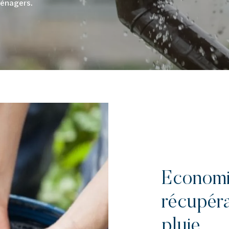
ménagers.
Economis
récupéra
pluie