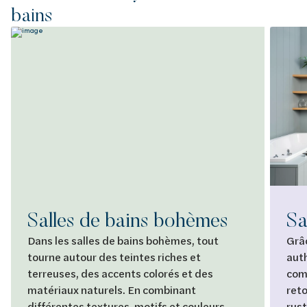
bains
Salles de bains bohèmes
Sa
Dans les salles de bains bohèmes, tout
Grâc
tourne autour des teintes riches et
aut
terreuses, des accents colorés et des
comm
matériaux naturels. En combinant
reto
différentes textures, motifs et couleurs,
rust