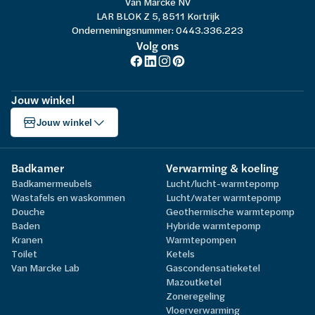
Van Marcke NV
LAR BLOK Z 5, 8511 Kortrijk
Ondernemingsnummer: 0443.336.223
Volg ons
Jouw winkel
Jouw winkel
Badkamer
Verwarming & koeling
Badkamermeubels
Lucht/lucht-warmtepomp
Wastafels en waskommen
Lucht/water warmtepomp
Douche
Geothermische warmtepomp
Baden
Hybride warmtepomp
Kranen
Warmtepompen
Toilet
Ketels
Van Marcke Lab
Gascondensatieketel
Mazoutketel
Zoneregeling
Vloerverwarming