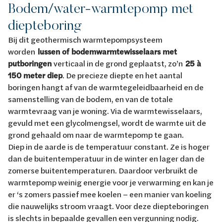
Bodem/water-warmtepomp met
diepteboring
Bij dit geothermisch warmtepompsysteem
worden
lussen of bodemwarmtewisselaars met
putboringen
verticaal in de grond geplaatst, zo’n
25 à
150 meter diep
. De precieze diepte en het aantal
boringen hangt af van de warmtegeleidbaarheid en de
samenstelling van de bodem, en van de totale
warmtevraag van je woning. Via de warmtewisselaars,
gevuld met een glycolmengsel, wordt de warmte uit de
grond gehaald om naar de warmtepomp te gaan.
Diep in de aarde is de temperatuur constant. Ze is hoger
dan de buitentemperatuur in de winter en lager dan de
zomerse buitentemperaturen. Daardoor verbruikt de
warmtepomp weinig energie voor je verwarming en kan je
er ‘s zomers passief mee koelen – een manier van koeling
die nauwelijks stroom vraagt. Voor deze diepteboringen
is slechts in bepaalde gevallen een vergunning nodig.