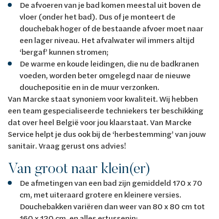
De afvoeren van je bad komen meestal uit boven de
vloer (onder het bad). Dus of je monteert de
douchebak hoger of de bestaande afvoer moet naar
een lager niveau. Het afvalwater wil immers altijd
‘bergaf’ kunnen stromen;
De warme en koude leidingen, die nu de badkranen
voeden, worden beter omgelegd naar de nieuwe
douchepositie en in de muur verzonken.
Van Marcke staat synoniem voor kwaliteit. Wij hebben
een team gespecialiseerde techniekers ter beschikking
dat over heel België voor jou klaarstaat. Van Marcke
Service helpt je dus ook bij de ‘herbestemming’ van jouw
sanitair. Vraag gerust ons advies!
Van groot naar klein(er)
De afmetingen van een bad zijn gemiddeld 170 x 70
cm, met uiteraard grotere en kleinere versies.
Douchebakken variëren dan weer van 80 x 80 cm tot
160 x 120 cm, en alles ertussenin;