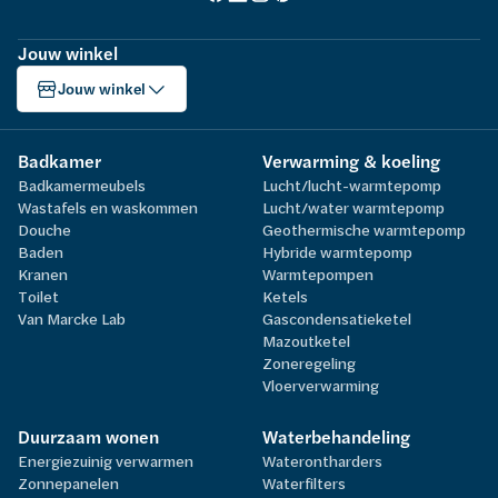
Jouw winkel
Jouw winkel
Badkamer
Verwarming & koeling
Badkamermeubels
Lucht/lucht-warmtepomp
Wastafels en waskommen
Lucht/water warmtepomp
Douche
Geothermische warmtepomp
Baden
Hybride warmtepomp
Kranen
Warmtepompen
Toilet
Ketels
Van Marcke Lab
Gascondensatieketel
Mazoutketel
Zoneregeling
Vloerverwarming
Duurzaam wonen
Waterbehandeling
Energiezuinig verwarmen
Waterontharders
Zonnepanelen
Waterfilters