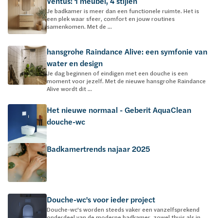
Ventus: 1 meubel, 4 stijlen
Je badkamer is meer dan een functionele ruimte. Het is
een plek waar sfeer, comfort en jouw routines
samenkomen. Met de ...
hansgrohe Raindance Alive: een symfonie van
water en design
Je dag beginnen of eindigen met een douche is een
moment voor jezelf. Met de nieuwe hansgrohe Raindance
Alive wordt dit ...
Het nieuwe normaal - Geberit AquaClean
douche-wc
Badkamertrends najaar 2025
Douche-wc's voor ieder project
Douche-wc's worden steeds vaker een vanzelfsprekend
onderdeel van de moderne badkamer, zowel thuis als in