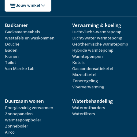
Jouw winkel
Badkamer
Verwarming & koeling
Badkamermeubels
Lucht/lucht-warmtepomp
Wastafels en waskommen
Lucht/water warmtepomp
Douche
Geothermische warmtepomp
Baden
Hybride warmtepomp
Kranen
Warmtepompen
Toilet
Ketels
Van Marcke Lab
Gascondensatieketel
Mazoutketel
Zoneregeling
Vloerverwarming
Duurzaam wonen
Waterbehandeling
Energiezuinig verwarmen
Waterontharders
Zonnepanelen
Waterfilters
Warmtepompboiler
Zonneboiler
Airco