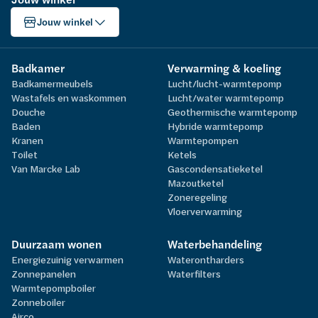
Jouw winkel
Badkamer
Verwarming & koeling
Badkamermeubels
Lucht/lucht-warmtepomp
Wastafels en waskommen
Lucht/water warmtepomp
Douche
Geothermische warmtepomp
Baden
Hybride warmtepomp
Kranen
Warmtepompen
Toilet
Ketels
Van Marcke Lab
Gascondensatieketel
Mazoutketel
Zoneregeling
Vloerverwarming
Duurzaam wonen
Waterbehandeling
Energiezuinig verwarmen
Waterontharders
Zonnepanelen
Waterfilters
Warmtepompboiler
Zonneboiler
Airco