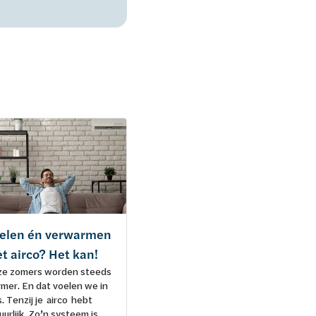
elen én verwarmen
Kies ik bij een airco
t airco? Het kan!
met buitenunit voor
e zomers worden steeds
monosplit of
mer. En dat voelen we in
multisplit?
s. Tenzij je airco hebt
Monosplit of multisplit airco?
uurlijk. Zo’n systeem is