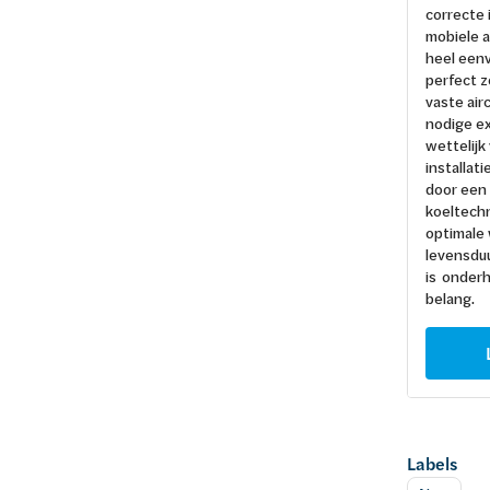
correcte i
mobiele ai
heel eenv
perfect z
vaste air
nodige ex
wettelijk 
installati
door een
koeltechn
optimale
levensduu
is onder
belang.
Labels