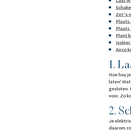
Laat je
Schakel
Zet 's
Plaats 
Plaats
Plant 
Isoleer
Airco 
1. La
Hoe hou je
laten! Wat
gesloten. 
voor. Zo k
2. Sc
Je elektri
daarom zo 