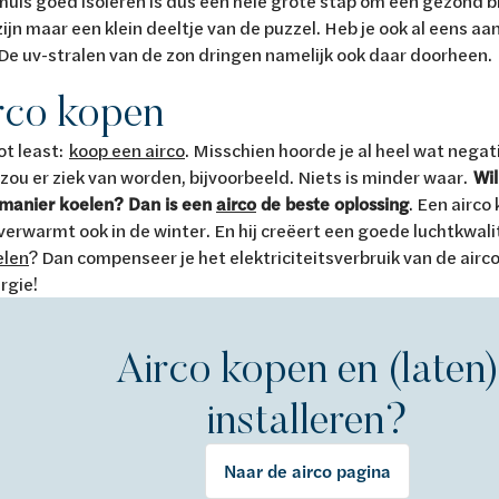
 huis goed isoleren is dus een hele grote stap om een gezond 
ijn maar een klein deeltje van de puzzel. Heb je ook al eens aa
e uv-stralen van de zon dringen namelijk ook daar doorheen.
irco kopen
ot least:
koop een airco
. Misschien hoorde je al heel wat negat
e zou er ziek van worden, bijvoorbeeld. Niets is minder waar.
Wil
 manier koelen? Dan is een
airco
de beste oplossing
. Een airco 
 verwarmt ook in de winter. En hij creëert een goede luchtkwalit
elen
? Dan compenseer je het elektriciteitsverbruik van de air
rgie!
Airco kopen en (laten)
installeren?
Naar de airco pagina