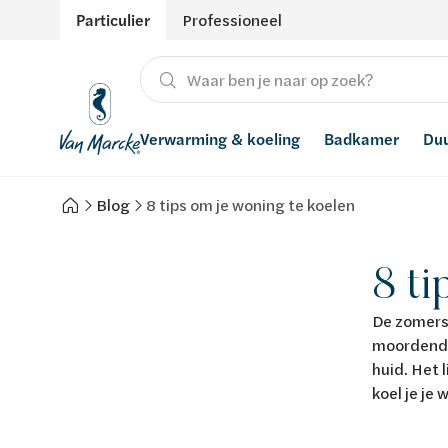
Particulier
Professioneel
Verwarming & koeling
Badkamer
Du
Blog
8 tips om je woning te koelen
Verwarming
Producten
Hernieuwbare energie
Waterontharders
Koeling
Badkamers met richtprijs
Ventilatie
Waterfilters
8 ti
Advies
Regenwaterrecuperatie
De zomers
moordende 
Inspiratie
Smart Home
huid. Het l
koel je je 
Stijlen