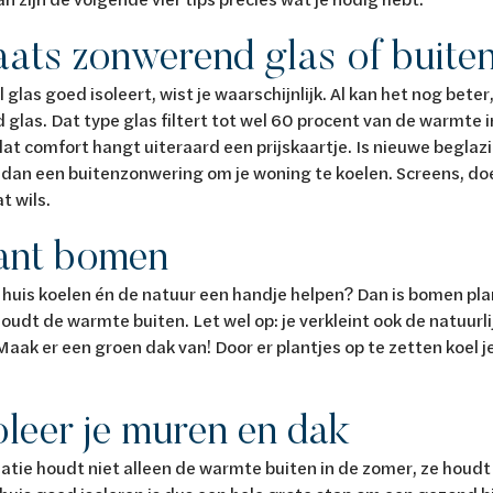
laats zonwerend glas of buit
 glas goed isoleert, wist je waarschijnlijk. Al kan het nog bete
glas. Dat type glas filtert tot wel 60 procent van de warmte i
dat comfort hangt uiteraard een prijskaartje. Is nieuwe beglazi
an een buitenzonwering om je woning te koelen. Screens, doe
t wils.
lant bomen
je huis koelen én de natuur een handje helpen? Dan is bomen pl
udt de warmte buiten. Let wel op: je verkleint ook de natuurlij
Maak er een groen dak van! Door er plantjes op te zetten koel j
oleer je muren en dak
atie houdt niet alleen de warmte buiten in de zomer, ze houdt 