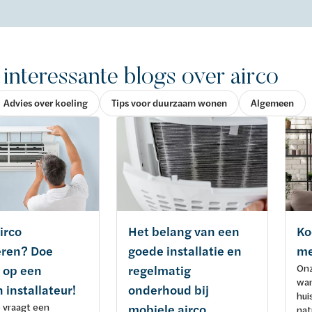
interessante blogs over airco
Advies over koeling
Tips voor duurzaam wonen
Algemeen
irco
Het belang van een
Ko
leren? Doe
goede installatie en
me
Onz
 op een
regelmatig
war
 installateur!
onderhoud bij
hui
o vraagt een
mobiele airco
nat