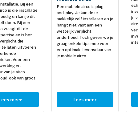
nstallatie. Bij een
ech
Een mobiele airco is plug-
rco is die installatie
inv
and-play. Je kan deze
oudig en kan je dit
je 
makkelijk zelf installeren en je
elf doen. Bij een
air
hangt niet vast aan een
co vraagt dit de
ver
wettelijk verplicht
pertise en is het
inv
onderhoud. Toch geven we je
verplicht die
int
graag enkele tips mee voor
e te laten uitvoeren
een optimale levensduur van
 erkende
je mobiele airco.
ieker. Voor een
 werking en
r van je airco
houd ook van groot
Lees meer
Lees meer