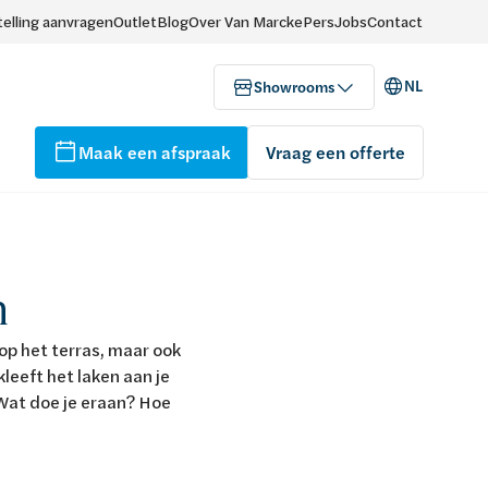
elling aanvragen
Outlet
Blog
Over Van Marcke
Pers
Jobs
Contact
NL
Showrooms
Maak een afspraak
Vraag een offerte
n
p het terras, maar ook
kleeft het laken aan je
. Wat doe je eraan? Hoe