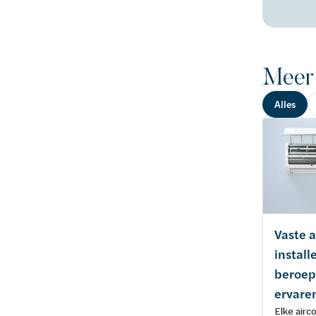
Meer 
Alles
Vaste a
instal
beroep
ervaren
Elke airc