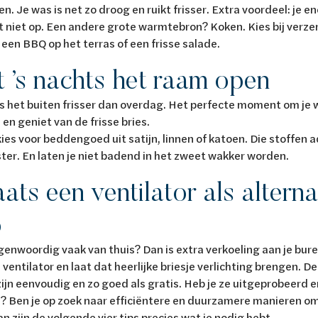
en. Je was is net zo droog en ruikt frisser. Extra voordeel: je e
t niet op. Een andere grote warmtebron? Koken. Kies bij ver
r een BBQ op het terras of een frisse salade.
t ’s nachts het raam open
is het buiten frisser dan overdag. Het perfecte moment om je 
en geniet van de frisse bries.
 kies voor beddengoed uit satijn, linnen of katoen. Die stoffe
ter. En laten je niet badend in het zweet wakker worden.
aats een ventilator als alterna
o
genwoordig vaak van thuis? Dan is extra verkoeling aan je b
 ventilator en laat dat heerlijke briesje verlichting brengen. D
zijn eenvoudig en zo goed als gratis. Heb je ze uitgeprobeerd en
 Ben je op zoek naar efficiëntere en duurzamere manieren om 
an zijn de volgende vier tips precies wat je nodig hebt.