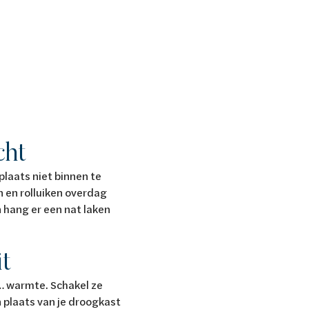
cht
plaats niet binnen te
n en rolluiken overdag
 hang er een nat laken
it
 … warmte. Schakel ze
n plaats van je droogkast