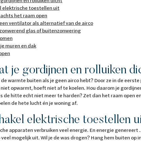
 gordijnen en rolluiken dicht
 elektrische toestellen uit
 nachts het raam open
een ventilator als alternatief van de airco
 zonwerend glas of buitenzonwering
bomen
 je muren en dak
kopen
at je gordijnen en rolluiken di
 de warmte buiten als je geen airco hebt? Door ze in de eerste 
 niet opwarmt, hoeft niet af te koelen. Hou daarom je gordijne
Is de hitte echt niet meer te harden? Zet dan het raam open en
oelen de hete lucht én je woning af.
hakel elektrische toestellen u
sche apparaten verbruiken veel energie. En energie genereert
veel mogelijk uit. Wil je de was drogen? Hang hem buiten op i