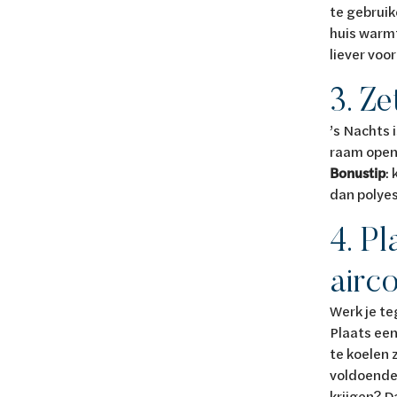
te gebruik
huis warm
liever voo
3. Ze
’s Nachts 
raam open 
Bonustip
:
dan polyes
4. Pl
airc
Werk je te
Plaats een
te koelen 
voldoende?
krijgen? D