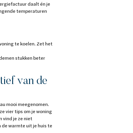
nergiefactuur daalt én je
zengende temperaturen
woning te koelen. Zet het
n ademen stukken beter
tief van de
ureau mooi meegenomen.
eze vier tips om je woning
 vind je ze niet
de warmte uit je huis te