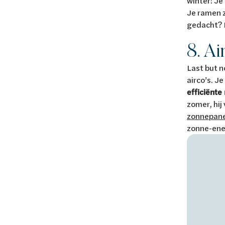
winter! Je
Je ramen z
gedacht? D
8. A
Last but n
airco’s. J
efficiënte
zomer, hij
zonnepan
zonne-ene