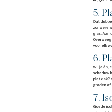
5. P
Dat dubbel
zonwerend 
glas. Aan 
Overweeg d
voor elk wa
6. P
Wil je én 
schaduw ho
plat dak? 
graden af.
7. Is
Goede isol