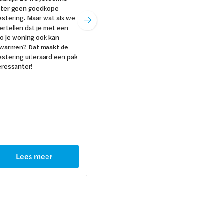
We informeren je even over
ter geen goedkope
de opties.
estering. Maar wat als we
vertellen dat je met een
co je woning ook kan
warmen? Dat maakt de
estering uiteraard een pak
eressanter!
Lees meer
Lees meer