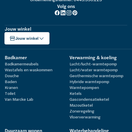
Volg ons
Jouw winkel
Jouw winkel
Badkamer
Verwarming & koeling
Badkamermeubels
Lucht/lucht-warmtepomp
Wastafels en waskommen
Lucht/water warmtepomp
Douche
Geothermische warmtepomp
Baden
Hybride warmtepomp
Kranen
Warmtepompen
Toilet
Ketels
Van Marcke Lab
Gascondensatieketel
Mazoutketel
Zoneregeling
Vloerverwarming
Duurzaam wonen
Waterbehandeling