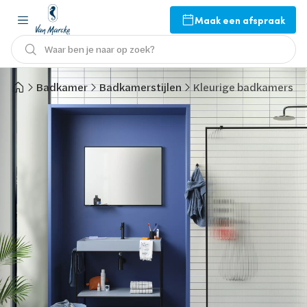
Maak een afspraak
Waar ben je naar op zoek?
Badkamer
Badkamerstijlen
Kleurige badkamers