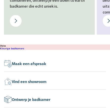
combineren, ontwerp je een down to earth
bes
badkamer die echt uniek is.
uits
com
Style
Kleurige badkamers
Maak een afspraak
Vind een showroom
Ontwerp je badkamer