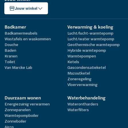
Jouw winkel
Badkamer
Verwarming & koeling
Badkamermeubels
Lucht/lucht-warmtepomp
Wastafels en waskommen
Lucht/water warmtepomp
Douche
Geothermische warmtepomp
Baden
Hybride warmtepomp
Kranen
Warmtepompen
Toilet
Ketels
Van Marcke Lab
Gascondensatieketel
Mazoutketel
Zoneregeling
Vloerverwarming
Duurzaam wonen
Waterbehandeling
Energiezuinig verwarmen
Waterontharders
Zonnepanelen
Waterfilters
Warmtepompboiler
Zonneboiler
Airco