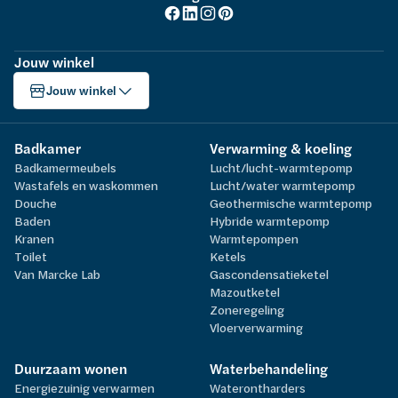
Jouw winkel
Jouw winkel
Badkamer
Verwarming & koeling
Badkamermeubels
Lucht/lucht-warmtepomp
Wastafels en waskommen
Lucht/water warmtepomp
Douche
Geothermische warmtepomp
Baden
Hybride warmtepomp
Kranen
Warmtepompen
Toilet
Ketels
Van Marcke Lab
Gascondensatieketel
Mazoutketel
Zoneregeling
Vloerverwarming
Duurzaam wonen
Waterbehandeling
Energiezuinig verwarmen
Waterontharders