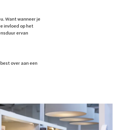
ieu. Want wanneer je
e invloed op het
ensduur ervan
t best over aan een