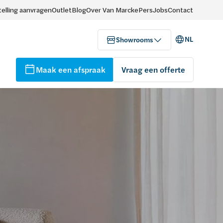
elling aanvragen
Outlet
Blog
Over Van Marcke
Pers
Jobs
Contact
NL
Showrooms
Maak een afspraak
Vraag een offerte