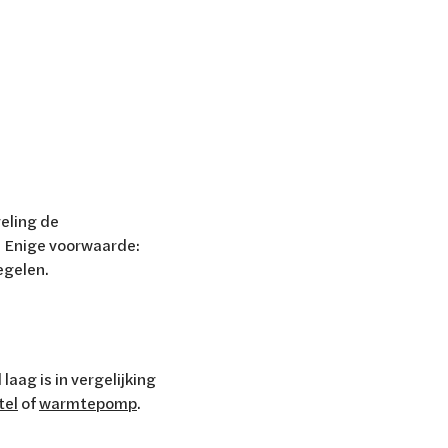
geling de
. Enige voorwaarde:
regelen.
aag is in vergelijking
tel
of
warmtepomp
.