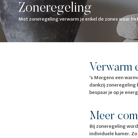
Zoneregeling
Van Marcke Lab
Met zoneregeling verwarm je enkel de zones waar het 
Ontdek verwarming & koeling
Ontdek de badkamer
Ontdek duurzaam wonen
Ontdek waterbehandeling
Alles over verwarming & koeling
Alles voor de badkamer
Alles over duurzaam wonen
Alles over waterbehandeling
Verwarm e
’s Morgens een warme
dankzij zoneregeling 
bespaar je op je ener
Meer comf
Bij zoneregeling wordt
individuele kamer. Zo