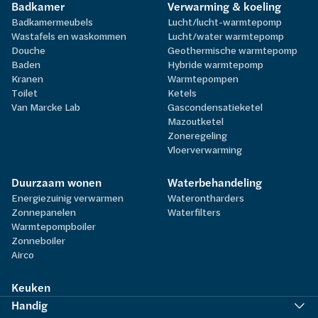
Badkamer
Verwarming & koeling
Badkamermeubels
Lucht/lucht-warmtepomp
Wastafels en waskommen
Lucht/water warmtepomp
Douche
Geothermische warmtepomp
Baden
Hybride warmtepomp
Kranen
Warmtepompen
Toilet
Ketels
Van Marcke Lab
Gascondensatieketel
Mazoutketel
Zoneregeling
Vloerverwarming
Duurzaam wonen
Waterbehandeling
Energiezuinig verwarmen
Waterontharders
Zonnepanelen
Waterfilters
Warmtepompboiler
Zonneboiler
Airco
Keuken
Handig