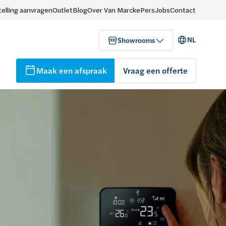
elling aanvragen
Outlet
Blog
Over Van Marcke
Pers
Jobs
Contact
NL
Showrooms
Maak een afspraak
Vraag een offerte