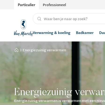
Particulier
Professioneel
Verwarming & koeling
Badkamer
Du
Energiezuinig verwarmen
Verwarming
Producten
Hernieuwbare energie
Waterontharders
Koeling
Badkamers met richtprijs
Ventilatie
Waterfilters
Advies
Regenwaterrecuperatie
Inspiratie
Smart Home
Energiezuinig verwa
Stijlen
Energiezuinig verwarmen is verwarmen met een nieuw