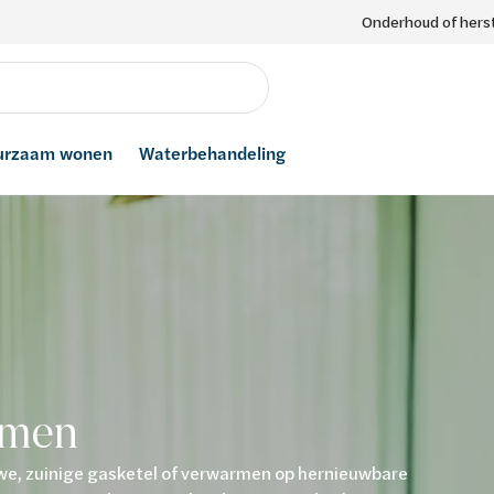
Onderhoud of herst
urzaam wonen
Waterbehandeling
rmen
e, zuinige gasketel of verwarmen op hernieuwbare