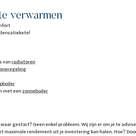
 te verwarmen
mfort
densatieketel
ts van
radiatoren
oneregeling
boiler
on met een
zonneboiler
waar gestart? Geen enkel probleem. Wij zijn er om je te advise
t maximale rendement uit je investering kan halen. Hoe? Door 