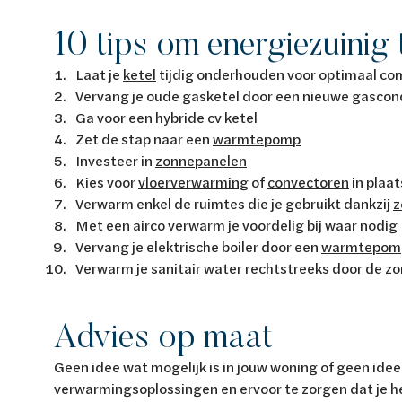
10 tips om energiezuinig
Laat je
ketel
tijdig
onderhouden
voor optimaal co
Vervang je oude gasketel door een nieuwe
gascon
Ga voor een
hybride cv ketel
Z
et d
e stap naar een
warmtepomp
Investeer in
zonnepanelen
Kies voor
vloerverwarming
of
convectoren
in plaa
Verwarm enkel de ruimtes die je gebruikt dankzij
z
Met een
airco
verwarm je voordelig bij waar nodig
Vervang je elektrische boiler door een
warmtepomp
Verwarm je sanitair water rechtstreeks door de z
Advies op maat
Geen idee wat mogelijk is in jouw woning of geen idee 
verwarmingsoplossingen en ervoor te zorgen dat je he