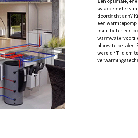
Een optimale, ene
waardemeter van j
doordacht aan? Ki
een warmtepomp i
maar beter een c
warmwatervoorzien
blauw te betalen é
wereld? Tijd om t
verwarmingstechn