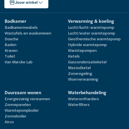
Jouw winkel
Badkamer
Verwarming & koeling
Badkamermeubels
Lucht/lucht-warmtepomp
Wastafels en waskommen
Lucht/water warmtepomp
Douche
Geothermische warmtepomp
Baden
Hybride warmtepomp
Kranen
Warmtepompen
Toilet
Ketels
Van Marcke Lab
Gascondensatieketel
Mazoutketel
Zoneregeling
Vloerverwarming
Duurzaam wonen
Waterbehandeling
Energiezuinig verwarmen
Waterontharders
Zonnepanelen
Waterfilters
Warmtepompboiler
Zonneboiler
Airco