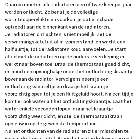
Daarom moeten alle radiatoren een of twee keer per jaar
worden ontlucht. Zo benut je de volledige
warmteoppervlakte en voorkom je dat er schade
optreedt aan de binnenkant van de radiatoren.
Je radiatoren ontluchten is niet moeilijk. Zet de
verwarmingsketel uit of in ‘zomerstand’ en wacht een
half uurtje, tot de radiatoren koud aanvoelen. Je start
altijd met de radiatoren op de onderste verdieping en
werkt naar boven toe. Draai de thermostaat goed dicht,
en houd een opvangbakje onder het ontluchtingskraantje
bovenaan de radiator. Vervolgens neem je een
ontluchtingssleuteltje en draai je het kraantje
voorzichtig open tot je een fluitgeluid hoort. Na een tijdje
komt er ook water uit het ontluchtingskraantje. Laat het
water enkele seconden lopen, draai het kraantje
voorzichtig weer dicht, en stel de thermostaatkraan
opnieuw in op de gewenste temperatuur.
Na het ontluchten van de radiatoren zit er misschien te
weinig druk op je ketel. Breng het waterdruk weer op peil