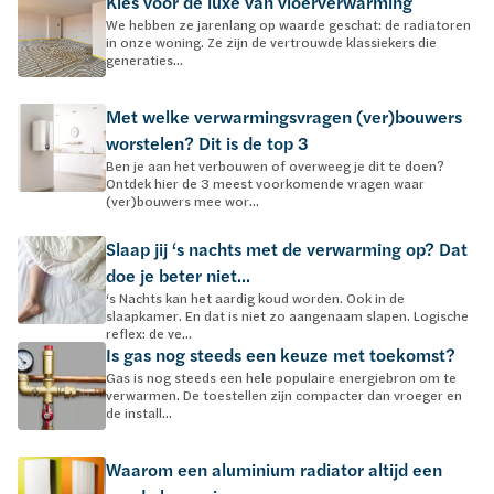
Kies voor de luxe van vloerverwarming
We hebben ze jarenlang op waarde geschat: de radiatoren
in onze woning. Ze zijn de vertrouwde klassiekers die
generaties...
Met welke verwarmingsvragen (ver)bouwers
worstelen? Dit is de top 3
Ben je aan het verbouwen of overweeg je dit te doen?
Ontdek hier de 3 meest voorkomende vragen waar
(ver)bouwers mee wor...
Slaap jij ‘s nachts met de verwarming op? Dat
doe je beter niet...
‘s Nachts kan het aardig koud worden. Ook in de
slaapkamer. En dat is niet zo aangenaam slapen. Logische
reflex: de ve...
Is gas nog steeds een keuze met toekomst?
Gas is nog steeds een hele populaire energiebron om te
verwarmen. De toestellen zijn compacter dan vroeger en
de install...
Waarom een aluminium radiator altijd een