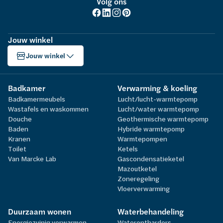
Volg ons
Jouw winkel
Jouw winkel
Badkamer
Verwarming & koeling
Badkamermeubels
Lucht/lucht-warmtepomp
Wastafels en waskommen
Lucht/water warmtepomp
Douche
Geothermische warmtepomp
Baden
Hybride warmtepomp
Kranen
Warmtepompen
Toilet
Ketels
Van Marcke Lab
Gascondensatieketel
Mazoutketel
Zoneregeling
Vloerverwarming
Duurzaam wonen
Waterbehandeling
Energiezuinig verwarmen
Waterontharders