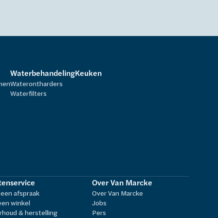
Waterbehandeling
Keuken
rmen
Waterontharders
Waterfilters
tenservice
Over Van Marcke
een afspraak
Over Van Marcke
een winkel
Jobs
houd & herstelling
Pers