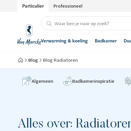
Particulier
Professioneel
Verwarming & koeling
Badkamer
Du
Blog
Blog Radiatoren
Verwarming
Producten
Hernieuwbare energie
Waterontharders
Koeling
Badkamers met richtprijs
Ventilatie
Waterfilters
Algemeen
Badkamerinspiratie
Advies
Regenwaterrecuperatie
Inspiratie
Smart Home
Alles over: Radiatore
Stijlen