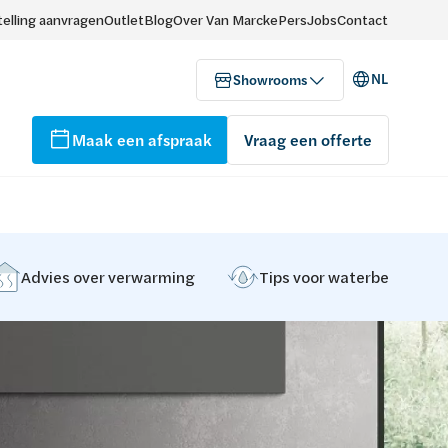
elling aanvragen
Outlet
Blog
Over Van Marcke
Pers
Jobs
Contact
NL
Showrooms
Maak een afspraak
Vraag een offerte
Advies over verwarming
Tips voor waterbehandeli