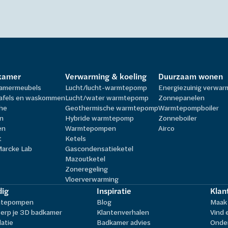
kamer
Verwarming & koeling
Duurzaam wonen
amermeubels
Lucht/lucht-warmtepomp
Energiezuinig verwa
afels en waskommen
Lucht/water warmtepomp
Zonnepanelen
he
Geothermische warmtepomp
Warmtepompboiler
n
Hybride warmtepomp
Zonneboiler
en
Warmtepompen
Airco
t
Ketels
Marcke Lab
Gascondensatieketel
Mazoutketel
Zoneregeling
Vloerverwarming
ig
Inspiratie
Klan
tepompen
Blog
Maak 
erp je 3D badkamer
Klantenverhalen
Vind 
latie
Badkamer advies
Onder