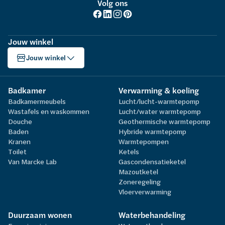
Volg ons
Jouw winkel
Jouw winkel
Badkamer
Verwarming & koeling
Badkamermeubels
Lucht/lucht-warmtepomp
Wastafels en waskommen
Lucht/water warmtepomp
Douche
Geothermische warmtepomp
Baden
Hybride warmtepomp
Kranen
Warmtepompen
Toilet
Ketels
Van Marcke Lab
Gascondensatieketel
Mazoutketel
Zoneregeling
Vloerverwarming
Duurzaam wonen
Waterbehandeling