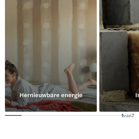
Hernieuwbare energie
I
1
van
7