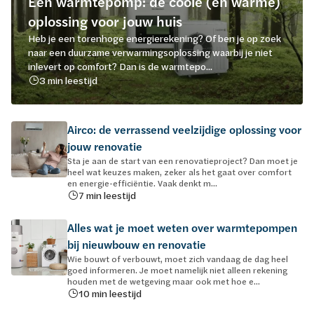
Een warmtepomp: de coole (en warme)
oplossing voor jouw huis
Heb je een torenhoge energierekening? Of ben je op zoek
naar een duurzame verwarmingsoplossing waarbij je niet
inlevert op comfort? Dan is de warmtepo...
3 min leestijd
Airco: de verrassend veelzijdige oplossing voor
jouw renovatie
Sta je aan de start van een renovatieproject? Dan moet je
heel wat keuzes maken, zeker als het gaat over comfort
en energie-efficiëntie. Vaak denkt m...
7 min leestijd
Alles wat je moet weten over warmtepompen
bij nieuwbouw en renovatie
Wie bouwt of verbouwt, moet zich vandaag de dag heel
goed informeren. Je moet namelijk niet alleen rekening
houden met de wetgeving maar ook met hoe e...
10 min leestijd