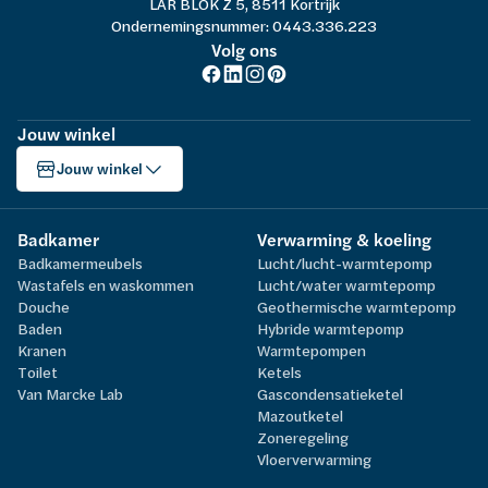
LAR BLOK Z 5, 8511 Kortrijk
Ondernemingsnummer: 0443.336.223
Volg ons
Jouw winkel
Jouw winkel
Badkamer
Verwarming & koeling
Badkamermeubels
Lucht/lucht-warmtepomp
Wastafels en waskommen
Lucht/water warmtepomp
Douche
Geothermische warmtepomp
Baden
Hybride warmtepomp
Kranen
Warmtepompen
Toilet
Ketels
Van Marcke Lab
Gascondensatieketel
Mazoutketel
Zoneregeling
Vloerverwarming