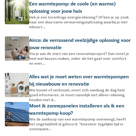
Een warmtepomp: de coole (en warme)
oplossing voor jouw huis
Heb je een torenhoge energierekening? Of ben je op zoek
naar een duurzame verwarmingsoplossing waarbij je niet
inlevert ...
Airco: de verrassend veelzijdige oplossing voor
jouw renovatie
Sta je aan de start van een renovatieproject? Dan moet je
heel wat keuzes maken, zeker als het gaat over comfort
en ener...
Alles wat je moet weten over warmtepompen
bij nieuwbouw en renovatie
Wie bouwt of verbouwt, moet zich vandaag de dag heel
goed informeren. Je moet namelijk niet alleen rekening
houden met d...
Moet ik zonnepanelen installeren als ik een
warmtepomp koop?
Wie de aankoop van een warmtepomp overweegt, heeft
het ongetwijfeld al gehoord. “Investeer tegelijkertijd in
zonnepane...