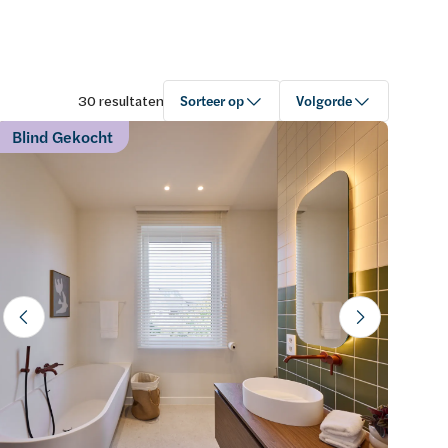
resultaten
Sorteer op
Volgorde
Blind Gekocht
Aanmaakdatum
Oplopend
Prijs
Aflopend