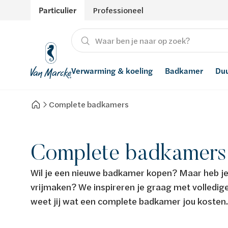
Particulier
Professioneel
Verwarming & koeling
Badkamer
Du
Complete badkamers
Verwarming
Producten
Hernieuwbare energie
Waterontharders
Koeling
Badkamers met richtprijs
Ventilatie
Waterfilters
Complete badkamers
Advies
Regenwaterrecuperatie
Wil je een nieuwe badkamer kopen? Maar heb je 
Inspiratie
Smart Home
vrijmaken? We inspireren je graag met volledig
weet jij wat een complete badkamer jou kosten
Stijlen