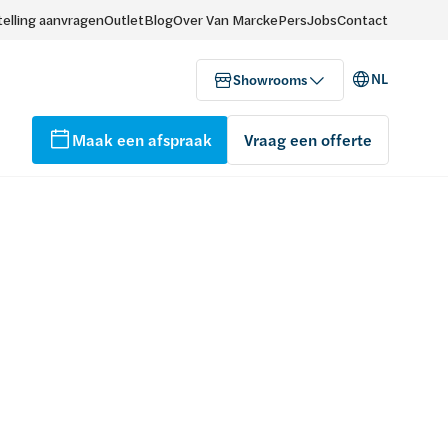
elling aanvragen
Outlet
Blog
Over Van Marcke
Pers
Jobs
Contact
NL
Showrooms
Maak een afspraak
Vraag een offerte