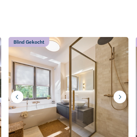
Blind Gekocht
je budget te
warme
tenleven en