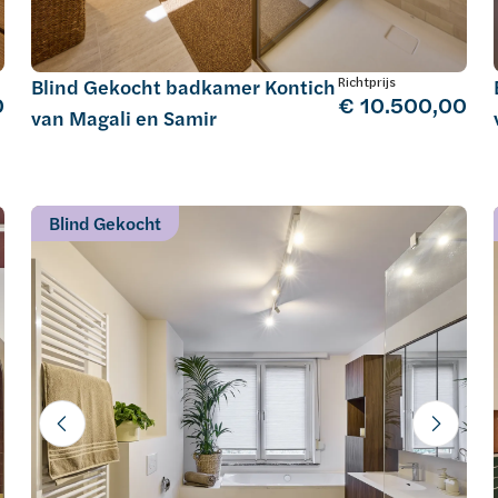
eniet van
Richtprijs
Blind Gekocht badkamer Kontich
0
€ 10.500,00
van nu
van Magali en Samir
an luxe en
Blind Gekocht
ische
 design.