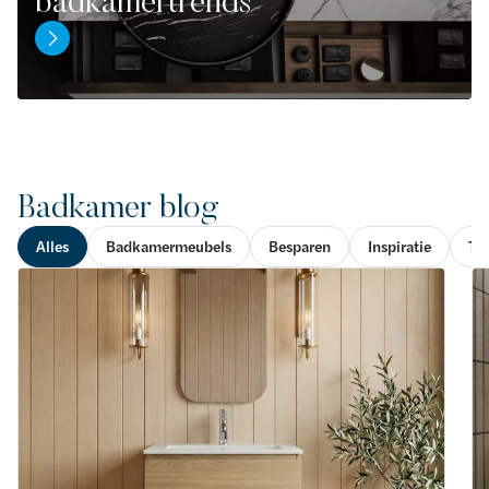
badkamertrends
Badkamer blog
Alles
Badkamermeubels
Besparen
Inspiratie
Toi