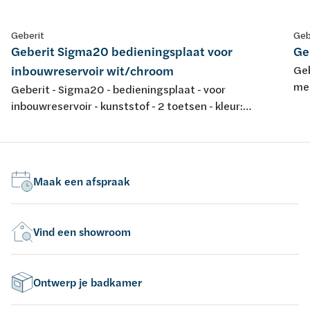
Geberit
Geb
Geberit Sigma20 bedieningsplaat voor
Ge
inbouwreservoir wit/chroom
Geb
met
Geberit - Sigma20 - bedieningsplaat - voor
fro
inbouwreservoir - kunststof - 2 toetsen - kleur:
wit/glansverchroomd/wit - 246x164mm
Maak een afspraak
Vind een showroom
Ontwerp je badkamer