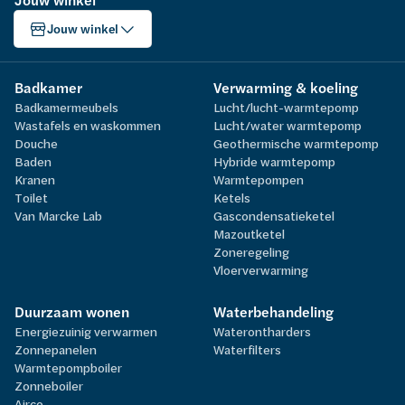
Jouw winkel
Jouw winkel
Badkamer
Verwarming & koeling
Badkamermeubels
Lucht/lucht-warmtepomp
Wastafels en waskommen
Lucht/water warmtepomp
Douche
Geothermische warmtepomp
Baden
Hybride warmtepomp
Kranen
Warmtepompen
Toilet
Ketels
Van Marcke Lab
Gascondensatieketel
Mazoutketel
Zoneregeling
Vloerverwarming
Duurzaam wonen
Waterbehandeling
Energiezuinig verwarmen
Waterontharders
Zonnepanelen
Waterfilters
Warmtepompboiler
Zonneboiler
Airco