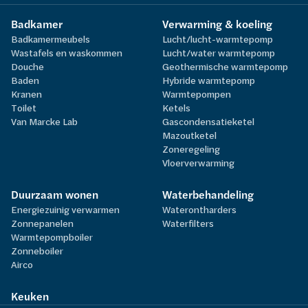
Badkamer
Verwarming & koeling
Badkamermeubels
Lucht/lucht-warmtepomp
Wastafels en waskommen
Lucht/water warmtepomp
Douche
Geothermische warmtepomp
Baden
Hybride warmtepomp
Kranen
Warmtepompen
Toilet
Ketels
Van Marcke Lab
Gascondensatieketel
Mazoutketel
Zoneregeling
Vloerverwarming
Duurzaam wonen
Waterbehandeling
Energiezuinig verwarmen
Waterontharders
Zonnepanelen
Waterfilters
Warmtepompboiler
Zonneboiler
Airco
Keuken