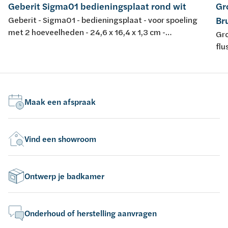
Geberit Sigma01 bedieningsplaat rond wit
Gr
Geberit - Sigma01 - bedieningsplaat - voor spoeling
Br
met 2 hoeveelheden - 24,6 x 16,4 x 1,3 cm -
Gro
frontbediening - kunststof - kleur: wit
flu
mon
Ha
Maak een afspraak
Vind een showroom
Ontwerp je badkamer
Onderhoud of herstelling aanvragen