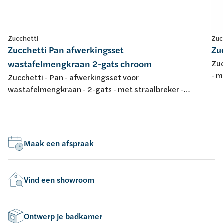
Zucchetti
Zuc
Zucchetti Pan afwerkingsset
Zu
wastafelmengkraan 2-gats chroom
Zuc
- m
Zucchetti - Pan - afwerkingsset voor
(Z
wastafelmengkraan - 2-gats - met straalbreker -
uitloopbek 230 mm - chroom
Maak een afspraak
Vind een showroom
Ontwerp je badkamer