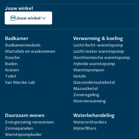
Jouw winkel
Jouw winkel
Badkamer
Verwarming & koeling
Badkamermeubels
Lucht/lucht-warmtepomp
Wastafels en waskommen
Lucht/water warmtepomp
Douche
Geothermische warmtepomp
Baden
Hybride warmtepomp
Kranen
Warmtepompen
Toilet
Ketels
Van Marcke Lab
Gascondensatieketel
Mazoutketel
Zoneregeling
Vloerverwarming
Duurzaam wonen
Waterbehandeling
Energiezuinig verwarmen
Waterontharders
Zonnepanelen
Waterfilters
Warmtepompboiler