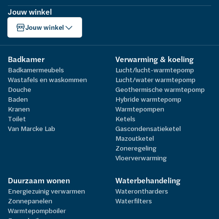
Jouw winkel
Jouw winkel
Badkamer
Verwarming & koeling
Badkamermeubels
Lucht/lucht-warmtepomp
Wastafels en waskommen
Lucht/water warmtepomp
Douche
Geothermische warmtepomp
Baden
Hybride warmtepomp
Kranen
Warmtepompen
Toilet
Ketels
Van Marcke Lab
Gascondensatieketel
Mazoutketel
Zoneregeling
Vloerverwarming
Duurzaam wonen
Waterbehandeling
Energiezuinig verwarmen
Waterontharders
Zonnepanelen
Waterfilters
Warmtepompboiler