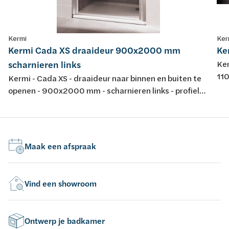
Kermi
Ker
Kermi Cada XS draaideur 900x2000 mm
Ke
scharnieren links
Ker
110
Kermi - Cada XS - draaideur naar binnen en buiten te
vei
openen - 900x2000 mm - scharnieren links - profielen
109
zilver hoogglans - veiligheidsglas ESG helder met
CadaClean - regelbaarheid 860-910 mm -
instapbreedte 742 mm
Maak een afspraak
Vind een showroom
Ontwerp je badkamer