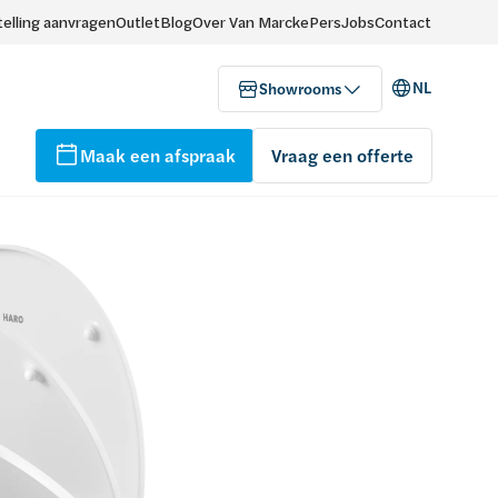
elling aanvragen
Outlet
Blog
Over Van Marcke
Pers
Jobs
Contact
NL
Showrooms
Maak een afspraak
Vraag een offerte