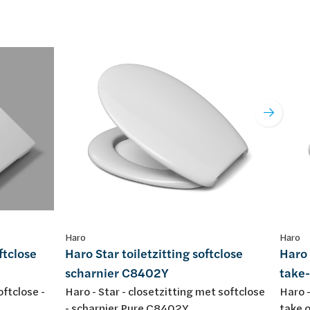
Haro
Haro
ftclose
Haro Star toiletzitting softclose
Haro 
scharnier C8402Y
take-
oftclose -
Haro - Star - closetzitting met softclose
Haro -
- scharnier Pure C8402Y
take o