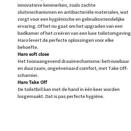
Van Marcke Lab
innovatieve kenmerken, zoals zachte
sluitmechanismen en antibacteriële materialen, wat
zorgt voor een hygiënische en gebruiksvriendelijke
ervaring. Of het nu gaat om het upgraden van een
badkamer of het creëren van een luxe toiletomgeving
Haro levert de perfecte oplossingen voor elke
Ontdek verwarming & koeling
Ontdek de badkamer
Ontdek duurzaam wonen
Ontdek waterbehandeling
behoefte.
Alles over verwarming & koeling
Alles voor de badkamer
Alles over duurzaam wonen
Alles over waterbehandeling
Haro soft close
Het toonaangevend draaimechanisme: betrouwbaar
en duurzaam, ongeëvenaard comfort, met Take Off-
scharnier.
Haro Take Off
De toiletbril kan met de hand in één keer worden
losgemaakt. Dat is pas perfecte hygiëne.