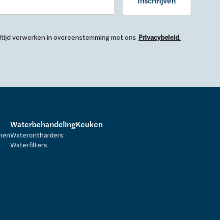
Inschrijven
 altijd verwerken in overeenstemming met ons
Privacybeleid
.
Waterbehandeling
Keuken
rmen
Waterontharders
Waterfilters