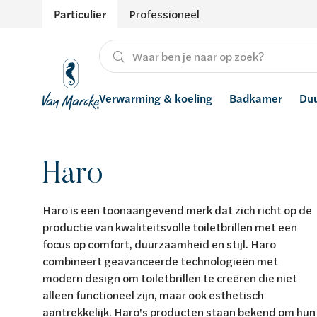
Particulier
Professioneel
Verwarming & koeling
Badkamer
Du
Verwarming
Producten
Hernieuwbare energie
Waterontharders
Haro
Koeling
Badkamers met richtprijs
Ventilatie
Waterfilters
Haro is een toonaangevend merk dat zich richt op de
Advies
Regenwaterrecuperatie
productie van kwaliteitsvolle toiletbrillen met een
focus op comfort, duurzaamheid en stijl. Haro
Inspiratie
Smart Home
combineert geavanceerde technologieën met
modern design om toiletbrillen te creëren die niet
Stijlen
alleen functioneel zijn, maar ook esthetisch
aantrekkelijk. Haro's producten staan bekend om hun