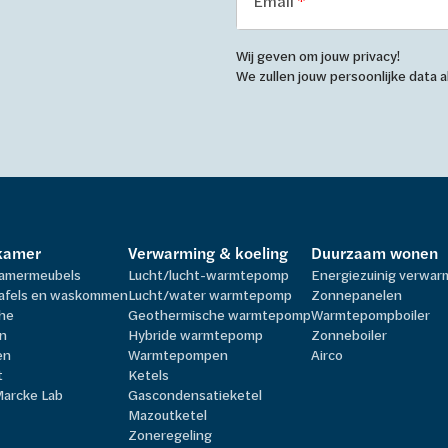
Email
Wij geven om jouw privacy!
We zullen jouw persoonlijke data
kamer
Verwarming & koeling
Duurzaam wonen
amermeubels
Lucht/lucht-warmtepomp
Energiezuinig verwa
afels en waskommen
Lucht/water warmtepomp
Zonnepanelen
he
Geothermische warmtepomp
Warmtepompboiler
n
Hybride warmtepomp
Zonneboiler
en
Warmtepompen
Airco
t
Ketels
Marcke Lab
Gascondensatieketel
Mazoutketel
Zoneregeling