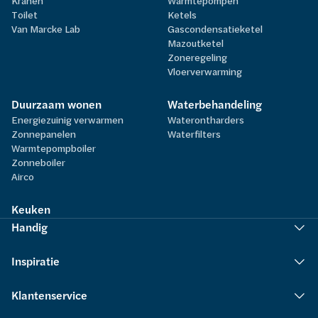
Kranen
Warmtepompen
Toilet
Ketels
Van Marcke Lab
Gascondensatieketel
Mazoutketel
Zoneregeling
Vloerverwarming
Duurzaam wonen
Waterbehandeling
Energiezuinig verwarmen
Waterontharders
Zonnepanelen
Waterfilters
Warmtepompboiler
Zonneboiler
Airco
Keuken
Handig
Inspiratie
Klantenservice