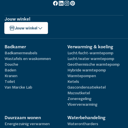
Jouw winkel
Jouw winkel
Badkamer
Verwarming & koeling
Badkamermeubels
Lucht/lucht-warmtepomp
Wastafels en waskommen
Lucht/water warmtepomp
Douche
Geothermische warmtepomp
Baden
Hybride warmtepomp
Kranen
Warmtepompen
Toilet
Ketels
Van Marcke Lab
Gascondensatieketel
Mazoutketel
Zoneregeling
Vloerverwarming
Duurzaam wonen
Waterbehandeling
Energiezuinig verwarmen
Waterontharders