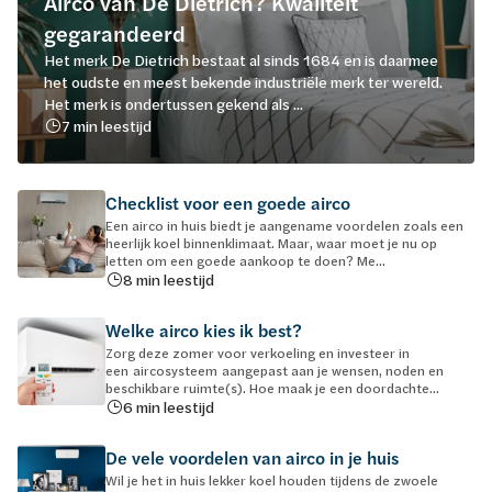
Airco van De Dietrich? Kwaliteit
gegarandeerd
Het merk De Dietrich bestaat al sinds 1684 en is daarmee
het oudste en meest bekende industriële merk ter wereld.
Het merk is ondertussen gekend als ...
7 min leestijd
Checklist voor een goede airco
Een airco in huis biedt je aangename voordelen zoals een
heerlijk koel binnenklimaat. Maar, waar moet je nu op
letten om een goede aankoop te doen? Me...
8 min leestijd
Welke airco kies ik best?
Zorg deze zomer voor verkoeling en investeer in
een aircosysteem aangepast aan je wensen, noden en
beschikbare ruimte(s). Hoe maak je een doordachte...
6 min leestijd
De vele voordelen van airco in je huis
Wil je het in huis lekker koel houden tijdens de zwoele