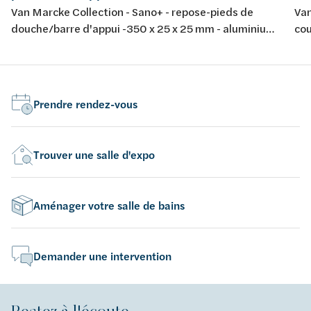
Van Marcke Collection - Sano+ - repose-pieds de
Van
douche/barre d'appui -350 x 25 x 25 mm - aluminium
cou
chromé - finition noir soft touch
ch
Prendre rendez-vous
Trouver une salle d'expo
Aménager votre salle de bains
Demander une intervention
Restez à l'écoute